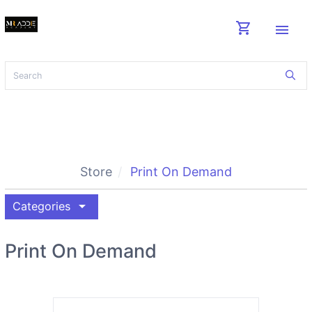
shopping_cart
menu
Store
Print On Demand
arrow_drop_down
Categories
Print On Demand