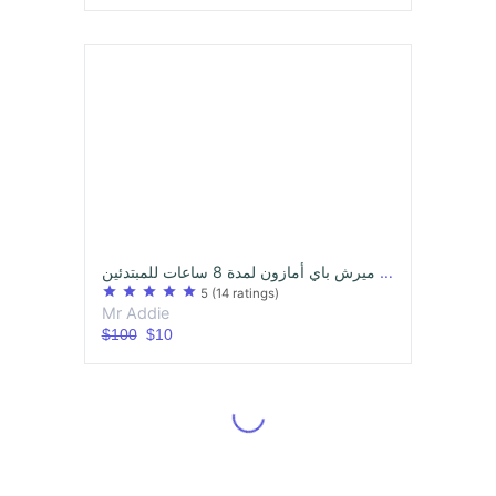
دورة مصغرة ميرش باي أمازون لمدة 8 ساعات للمبتدئين
star
star
star
star
star
5
(14 ratings)
Mr Addie
$100
$10