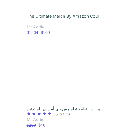
The Ultimate Merch By Amazon Course (English)
Mr Addie
$1834
$100
عشرون ساعة من الدورات التطبيقية لميرش باي أمازون للمبتدئين
star
star
star
star
star
5
(2 ratings)
Mr Addie
$200
$40